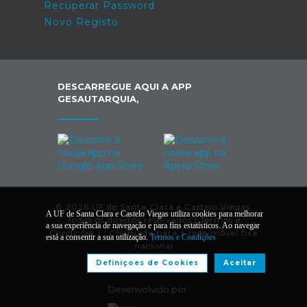
Recuperar Password
Novo Registo
DESCARREGUE AQUI A APP
GESAUTARQUIA,
© 2026 UF de Santa Clara e Castelo Viegas.
A UF de Santa Clara e Castelo Viegas utiliza cookies para melhorar
Todos os direitos reservados |
Termos e
a sua experiência de navegação e para fins estatísticos. Ao navegar
Condições
|
*
Chamada para a rede/móvel fixa
está a consentir a sua utilização.
Termos e Condições
nacional
Definiçoes de Cookies
Aceitar
Desenvolvido por: