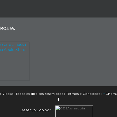
RQUIA,
Viegas. Todos os direitos reservados |
Termos e Condições
|
*
Chamad
Desenvolvido por: