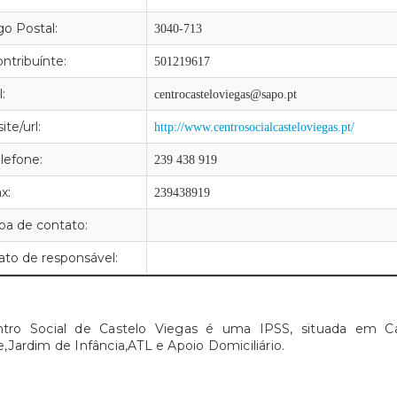
go Postal:
3040-713
ntribuínte:
501219617
:
centrocasteloviegas@sapo.pt
te/url:
http://www.centrosocialcasteloviegas.pt/
lefone:
239 438 919
x:
239438919
oa de contato:
ato de responsável:
tro Social de Castelo Viegas é uma IPSS, situada em Cast
,Jardim de Infância,ATL e Apoio Domiciliário.