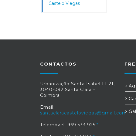
Castelo Viegas
CONTACTOS
FRE
Urbanização Santa Isabel Lt 21,
Age
3040-092 Santa Clara -
Coimbra
Car
Email:
Gal
santaclaracasteloviegas@gmail.com
Telemóvel: 969 533 925