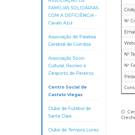
ASSOCIAÇÃO DE
FAMÍLIAS SOLIDÁRIAS
Códi
COM A DEFICIÊNCIA -
Nº Co
Cavalo Azul
Email
Associação de Paralisia
Websi
Cerebral de Coimbra
Nº Te
Associação Sócio-
Nº Fa
Cultural, Recreio e
Desporto de Pereiros
Pess
Centro Social de
Cont
Castelo Viegas
Clube de Futebol de
O Cen
Santa Clara
Creche
Clube de Tempos Livres