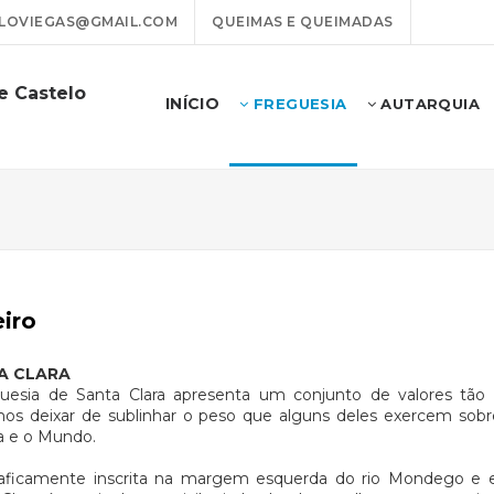
LOVIEGAS@GMAIL.COM
QUEIMAS E QUEIMADAS
e Castelo
INÍCIO
FREGUESIA
AUTARQUIA
iro
A CLARA
guesia de Santa Clara apresenta um conjunto de valores tão 
s deixar de sublinhar o peso que alguns deles exercem sobre
a e o Mundo.
aficamente inscrita na margem esquerda do rio Mondego e 