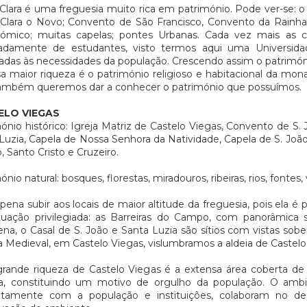
Clara é uma freguesia muito rica em património. Pode ver-se: 
Clara o Novo; Convento de São Francisco, Convento da Rainha
nómico; muitas capelas; pontes Urbanas. Cada vez mais as 
damente de estudantes, visto termos aqui uma Universidade
das às necessidades da população. Crescendo assim o patrimó
a maior riqueza é o património religioso e habitacional da mon
ambém queremos dar a conhecer o património que possuímos.
ELO VIEGAS
ónio histórico: Igreja Matriz de Castelo Viegas, Convento de S. 
Luzia, Capela de Nossa Senhora da Natividade, Capela de S. João
o, Santo Cristo e Cruzeiro.
nio natural: bosques, florestas, miradouros, ribeiras, rios, fontes, va
 pena subir aos locais de maior altitude da freguesia, pois ela 
tuação privilegiada: as Barreiras do Campo, com panorâmica 
na, o Casal de S. João e Santa Luzia são sítios com vistas sobe
 Medieval, em Castelo Viegas, vislumbramos a aldeia de Castelo
ande riqueza de Castelo Viegas é a extensa área coberta de 
ia, constituindo um motivo de orgulho da população. O ambi
ntamente com a população e instituições, colaboram no de