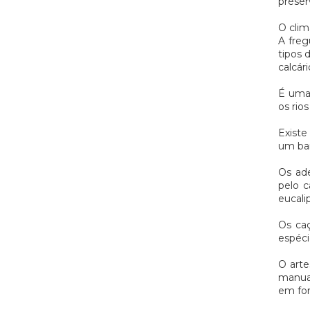
prese
O clim
A freg
tipos 
calcár
É uma 
os rio
Existe
um ban
Os ad
pelo c
eucali
Os ca
espéci
O arte
manual
em for