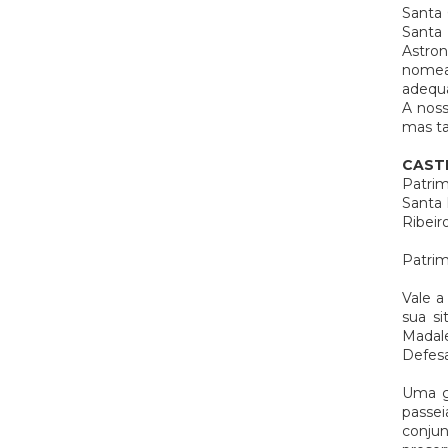
Santa 
Santa 
Astro
nomea
adequa
A noss
mas t
CAST
Patrim
Santa 
Ribeir
Patrimó
Vale a
sua si
Madale
Defesa
Uma gr
passe
conju