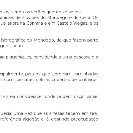
sos, sendo os verões quentes e secos.
anícies de aluviões do Mondego e do Ceira. Os
e aflora na Conraria e em Castelo Viegas, e os
e hidrográfica do Mondego, de que fazem parte
lguns locais.
ara piqueniques, convidando a uma pescaria e a
ncipalmente para os que apreciam caminhadas
s com cascatas, colinas cobertas de pinheiros,
 área considerável, onde podem caçar várias
eguesia, uma vez que as artesãs tecem em tear
preferência algodão e lã, existindo preocupação