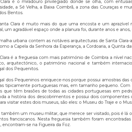
Clara é o miradouro privilegiado donde se olha, com entusi
sidade, a Sé Velha, a Baixa Coimbrã, a zona das Couraças e mu
dos Bentos.
anta Clara é muito mais do que uma encosta e um aprazível
l, um agradável espaço onde a planura foi, durante anos e anos, 
malha urbana contem as notáveis arquitecturas de Santa Clara-a-
mo a Capela da Senhora da Esperança, a Cordoaria, a Quinta da
Clara é a freguesia com mais património de Coimbra a nível nac
ico, arquitectónico, o património nacional e também internaci
al dos Pequenitos.
al dos Pequeninos enriquece-nos porque possui amostras das co
as tipicamente portuguesas mas, em tamanho pequeno. Com ol
s que têm brasões de todas as cidades portuguesas em pedra
da a história dos descobrimentos e possui dois componentes 
ara visitar estes dois museus, são eles: o Museu do Traje e o Mu
 também um museu militar, que merece ser visitado, pois é lá 
tos franciscanos. Nesta freguesia também foram encontradas 
 encontram-se na Figueira da Foz.