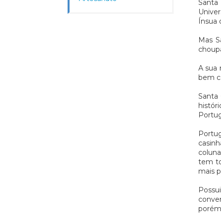
Santa 
Univer
Ínsua 
Mas S
choupa
A sua 
bem co
Santa 
histór
Portug
Portug
casinh
coluna
tem to
mais p
Possui
conven
porém,