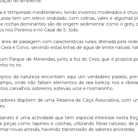
rvação do ambiente.
a é temperado mediterrâneo, tendo invernos moderados e chuvo
uesia tem um relevo ondulado, com colinas, vales e algumas pl
de rochas dominantes são de origem sedimentar como o grés, qu
ios nos Pereiros e no Casal de S. João.
área de paisagem com características rurais, drenada pela red
s Ceira e Corvo, servindo estas linhas de água de limite natural, na
 um Parque de Merendas, junto à foz do Ceira, que é propício p
ho no rio.
eptos da natureza encontram aqui um verdadeiro paraíso, pri
ampo, onde não faltam elementos de rara beleza: rios e ribeira
ptos, carvalhos, sobreiros, estevas, urze e rosmaninho.
çadores dispõem de uma Reserva de Caça Associativa, com uma
es.
sanato é uma actividade que tem especial interesse nesta fr
 peças como tapetes e colchas, utilizando fibras naturais, de 
mar novas artesãs, havendo transmissão de saberes ancestrais.