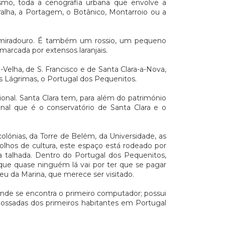
asmo, toda a cenografia urbana que envolve a
ralha, a Portagem, o Botânico, Montarroio ou a
 miradouro. É também um rossio, um pequeno
marcada por extensos laranjais.
Velha, de S. Francisco e de Santa Clara-a-Nova,
s Lágrimas, o Portugal dos Pequenitos.
ional. Santa Clara tem, para além do património
onal que é o conservatório de Santa Clara e o
lónias, da Torre de Belém, da Universidade, as
hos de cultura, este espaço está rodeado por
 talhada. Dentro do Portugal dos Pequenitos,
que quase ninguém lá vai por ter que se pagar
seu da Marina, que merece ser visitado.
onde se encontra o primeiro computador; possui
ossadas dos primeiros habitantes em Portugal