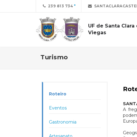
239 813 734
SANTACLARACASTE
UF de Santa Clara 
Viegas
Turismo
Rote
Roteiro
SANT
Eventos
A fre
podemo
Europ
Gastronomia
Geogr
Artesanato