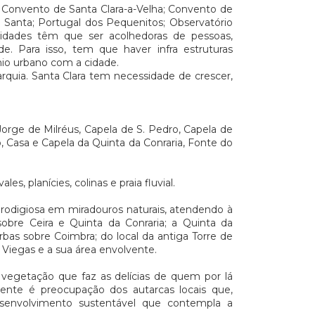
o Convento de Santa Clara-a-Velha; Convento de
 Santa; Portugal dos Pequenitos; Observatório
cidades têm que ser acolhedoras de pessoas,
. Para isso, tem que haver infra estruturas
nio urbano com a cidade.
arquia. Santa Clara tem necessidade de crescer,
Jorge de Milréus, Capela de S. Pedro, Capela de
, Casa e Capela da Quinta da Conraria, Fonte do
les, planícies, colinas e praia fluvial.
é prodigiosa em miradouros naturais, atendendo à
sobre Ceira e Quinta da Conraria; a Quinta da
rbas sobre Coimbra; do local da antiga Torre de
 Viegas e a sua área envolvente.
vegetação que faz as delícias de quem por lá
ente é preocupação dos autarcas locais que,
senvolvimento sustentável que contempla a